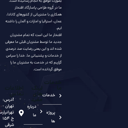
بصورت موفق به انجام رسانیده است.
ما در گروه طراحی پاسارگاد افتخار
همکاری با مشتریانی از کشورهای کانادا،
عمان، استرالیا و امارات و آلمان را داشته
ایم.
افتخار ما این است که تمام مشتریان
جدید ما توسط مشتریان قبلی ما معرفی
شده اند و این یعنی رضایت صد درصدی
از خدمات و پشتیبانی ما. خدا را سپاس
گزاریم که در خدمت به مشتریان ما را
موفق گردانده است.
خدمات
ما
لینک
اطلاعات
های
تماس
خدمات
مفید
آدرس:
تهران -
درباره
تهرانپارس
پروژه
ما
خ 154
ها
شرقی