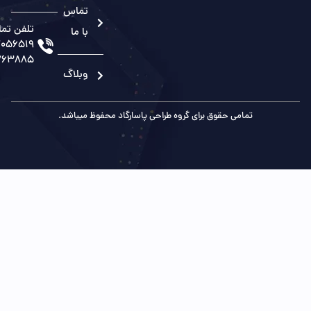
تماس
تلفن تماس:
با ما
02177056519
09126763885
وبلاگ
تمامی حقوق برای گروه طراحی پاسارگاد محفوظ میباشد.