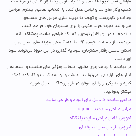
ی سایت پوشاک
می‌تواند به عنوان یک ابزار کلیدی در موفقیت
‌وکار
های مد و لباس عمل کند. با انتخاب صحیح پلتفرم، طراحی
 و کاربرپسند و توجه به بهینه
‌ساز
ی موتور های جستجو،
انید تجربه خرید مثبتی را برای مشتریان خود فراهم کنید.
طراحی سایت پوشاک
وجه به مزایای قابل توجهی که یک
ارائه
هد، از جمله دسترسی
۲۴
ساعته، کاهش هزینه
‌ها
ی عملیاتی و
 تحلیل رفتار مشتریان، سرمایه‌ گذاری در این حوزه می‌تواند سود
اشد.
ایت، با برنامه
‌ر
یزی دقیق، انتخاب ویژگی
های مناسب و استفاده از
 های بازاریابی، می‌توانید به رشد و توسعه کسب
‌و
کار خود کمک
و به یکی از رقبای موفق در بازار پوشاک تبدیل شوید.
 بخوانید:
 دلیل برای ایجاد و طراحی سایت
طراحی سایت با asp.net
 کامل طراحی سایت با MVC
ش طراحی سایت حرفه ای